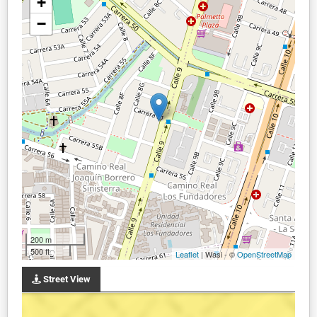
+
−
200 m
500 ft
Leaflet
| Wasi - ©
OpenStreetMap
Street View