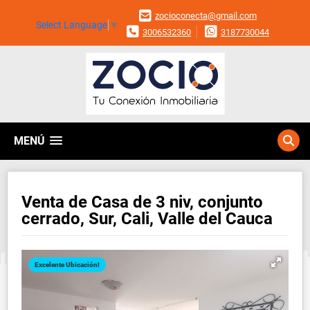
zocioconecta@gmail.com
Select Language
▼
3006532360
3187730044
MENÚ
Venta de Casa de 3 niv, conjunto
cerrado, Sur, Cali, Valle del Cauca
Excelente Ubicación!