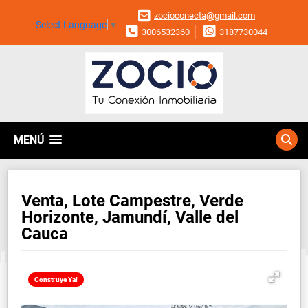
zocioconecta@gmail.com
Select Language
▼
3006532360
3187730044
MENÚ
Venta, Lote Campestre, Verde
Horizonte, Jamundí, Valle del
Cauca
Construye Ya!