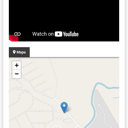
Mapa
+
−