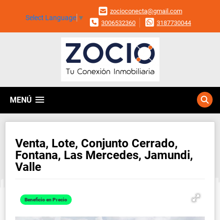
zocioconecta@gmail.com
Select Language
▼
3006532360
3187730044
MENÚ
Venta, Lote, Conjunto Cerrado,
Fontana, Las Mercedes, Jamundi,
Valle
Beneficio en Precio