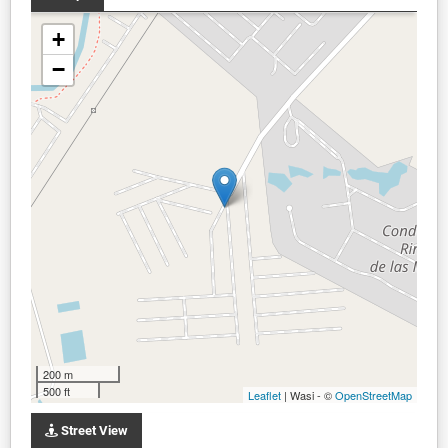
+
−
200 m
500 ft
Leaflet
| Wasi - ©
OpenStreetMap
Street View