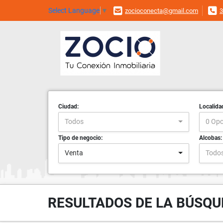
Select Language
▼
zocioconecta@gmail.com
3
Ciudad:
Localida
Todos
0 Opc
Tipo de negocio:
Alcobas:
Venta
Todo
RESULTADOS DE LA BÚSQ