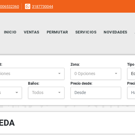
006532360
3187730044
INICIO
VENTAS
PERMUTAR
SERVICIOS
NOVEDADES
d:
Zona:
Tipo
iones
0 Opciones
Ed
Baños:
Precio desde:
Prec
s
Todos
UEDA