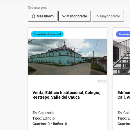
Ordenar por:
Más nuevo
Menor precio
Mayor precio
Excelente Ubicación!
Oportun
Venta, Edificio Institucional, Colegio,
Edifici
Restrepo, Valle del Cauca
Cali, V
En
: Colombia
En
: Co
Tipo:
: Edificio
Tipo:
: 
Cuartos
: 0 /
Baños
: 0
Cuarto