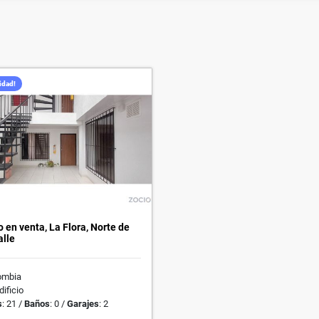
idad!
o en venta, La Flora, Norte de
alle
lombia
Edificio
s
: 21 /
Baños
: 0 /
Garajes
: 2