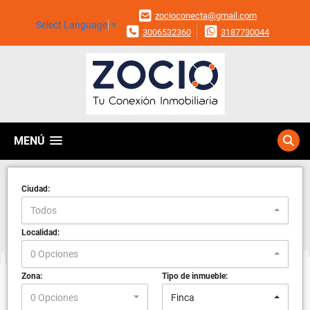
zocioconecta@gmail.com
Select Language
▼
3006532360
3187730044
MENÚ
Ciudad:
Todos
Localidad:
0 Opciones
Zona:
Tipo de inmueble:
0 Opciones
Finca