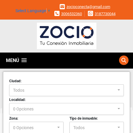
zocioconecta@gmail.com
Select Language
▼
3006532360
3187730044
MENÚ
Ciudad:
Todos
Localidad:
0 Opciones
Zona:
Tipo de inmueble:
0 Opciones
Todos